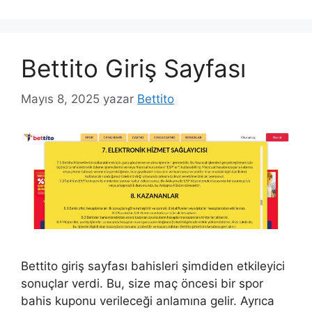
Bettito Giriş Sayfası
Mayıs 8, 2025
yazar
Bettito
Bettito giriş sayfası bahisleri şimdiden etkileyici
sonuçlar verdi. Bu, size maç öncesi bir spor
bahis kuponu verileceği anlamına gelir. Ayrıca