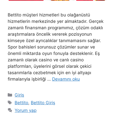
Bettito müşteri hizmetleri bu olağanüstü
hizmetlerin merkezinde yer almaktadır. Gerçek
zamanlı finansman programımız, çözüm odaklı
araştırmalara öncelik vererek pozisyonun
kimseye özel ayrıcalıklar tanımamasını sağlar.
Spor bahisleri sorunsuz çözümler sunar ve
önemli miktarda oyun fonuyla desteklenir. Eş
zamanlı olarak casino ve canlı casino
platformları, üyelerini görsel olarak çekici
tasarımlarla cezbetmek için en iyi altyapı
firmalarıyla işbirliği …
Devamını oku
Kategoriler
Giriş
Etiketler
Bettito
,
Bettito Giriş
Yorum yap