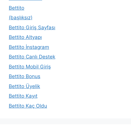
Bettito
(başlıksız)
Bettito Giriş Sayfası
Bettito Altyapı
Bettito İnstagram
Bettito Canlı Destek
Bettito Mobil Giriş
Bettito Bonus
Bettito Üyelik
Bettito Kayıt
Bettito Kaç Oldu