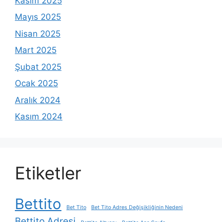
Kasım 2025
Mayıs 2025
Nisan 2025
Mart 2025
Şubat 2025
Ocak 2025
Aralık 2024
Kasım 2024
Etiketler
Bettito
Bet Tito
Bet Tito Adres Değişikliğinin Nedeni
Bettito Adresi