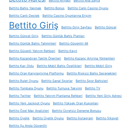
Bettito Altyapı
Bettito Ana Sayfa
Bettito Bahis Yapmak
Bettito Bonus
Bettito Canlı Casino Oyunu
Bettito Canlı Destek
Bettito Casino Oyunlarına Erişim
Bettito Giriş
Bettito Giriş Sayfası
Bettito Güncel
Bettito Güncel Giriş
Bettito Günlük Bahis Planları
Bettito Günlük Bahis Tahminleri
Bettito Güvenilir Mi
Bettito Güvenli Yatırım Rehberi
Bettito Kayıt
Bettito Kazandıran Taktik Önerileri
Bettito Kazanç Artırma Yöntemleri
Bettito Kaç Oldu
Bettito Mobil Bahis Özellikleri
Bettito Mobil Giriş
Bettito Oran Karşılaştırma Platformu
Bettito Risksiz Bahis Seçenekleri
Bettito Rulet Oyunu
Bettito Sanal Sporlar
Bettito Spor Bahisleri
Bettito Tombala Oyunu
Bettito Turnuva Takvimi
Bettito TV
Bettito Twitter
Bettito Yatırım Planlama Rehberi
Bettito Yeni Giriş Adresi
Bettito Yeni Jackpot Oyunu
Bettito Yüksek Oran Kuponları
Bettito Özel Maç Analizleri
Bettito Ücretsiz Deneme Bonusu
Bettito Üyelik
Bettito Üyelik Oyunu
Bettito İnstagram
Bettito Şikayet
Bettito Şu Anda Güvenilir