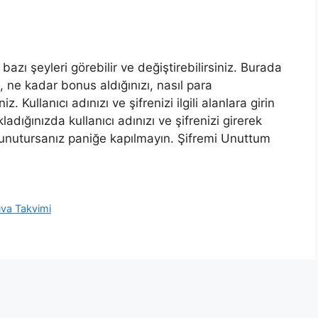
bazı şeyleri görebilir ve değiştirebilirsiniz. Burada
zi, ne kadar bonus aldığınızı, nasıl para
z. Kullanıcı adınızı ve şifrenizi ilgili alanlara girin
adığınızda kullanıcı adınızı ve şifrenizi girerek
 unutursanız paniğe kapılmayın. Şifremi Unuttum
uva Takvimi