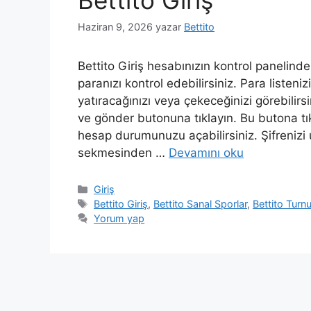
Haziran 9, 2026
yazar
Bettito
Bettito Giriş hesabınızın kontrol panelinde 
paranızı kontrol edebilirsiniz. Para listeni
yatıracağınızı veya çekeceğinizi görebilirsini
ve gönder butonuna tıklayın. Bu butona tıkl
hesap durumunuzu açabilirsiniz. Şifrenizi
sekmesinden …
Devamını oku
Kategoriler
Giriş
Etiketler
Bettito Giriş
,
Bettito Sanal Sporlar
,
Bettito Turn
Yorum yap