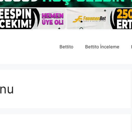
Bettito
Bettito İnceleme
unu