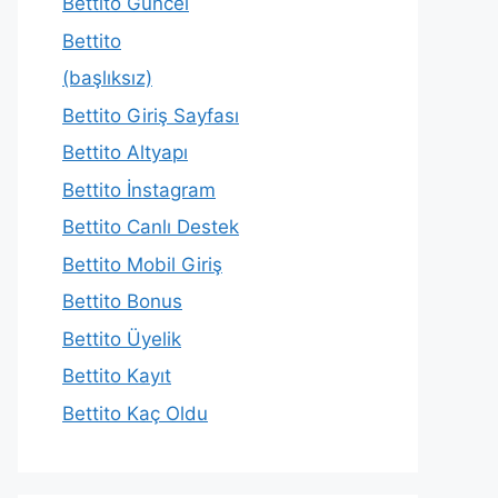
Bettito Güncel
Bettito
(başlıksız)
Bettito Giriş Sayfası
Bettito Altyapı
Bettito İnstagram
Bettito Canlı Destek
Bettito Mobil Giriş
Bettito Bonus
Bettito Üyelik
Bettito Kayıt
Bettito Kaç Oldu