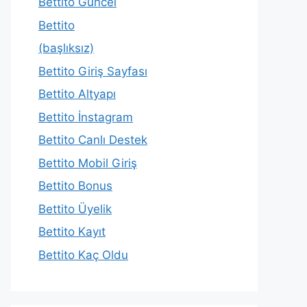
Bettito Güncel
Bettito
(başlıksız)
Bettito Giriş Sayfası
Bettito Altyapı
Bettito İnstagram
Bettito Canlı Destek
Bettito Mobil Giriş
Bettito Bonus
Bettito Üyelik
Bettito Kayıt
Bettito Kaç Oldu