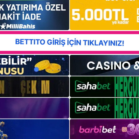
BETTITO GİRİŞ İÇİN TIKLAYINIZ!