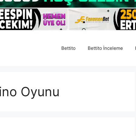
Bettito
Bettito İnceleme
sino Oyunu