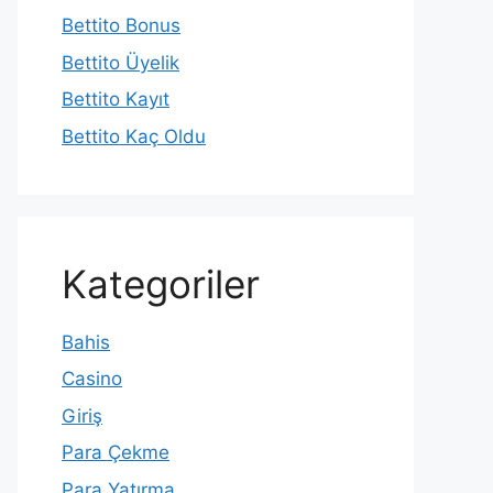
Bettito Bonus
Bettito Üyelik
Bettito Kayıt
Bettito Kaç Oldu
Kategoriler
Bahis
Casino
Giriş
Para Çekme
Para Yatırma