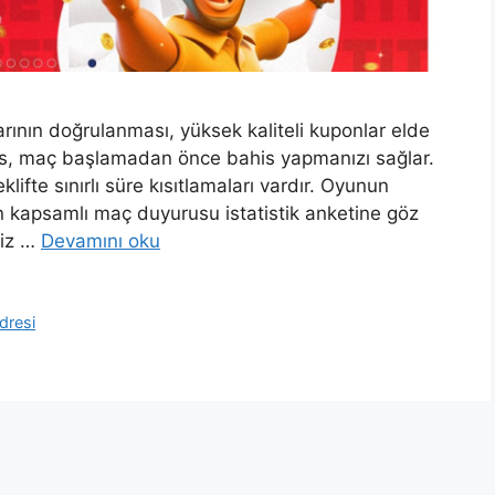
arının doğrulanması, yüksek kaliteli kuponlar elde
is, maç başlamadan önce bahis yapmanızı sağlar.
lifte sınırlı süre kısıtlamaları vardır. Oyunun
n kapsamlı maç duyurusu istatistik anketine göz
miz …
Devamını oku
dresi