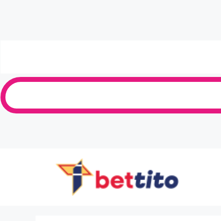
İçeriğe
atla