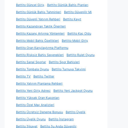
Bettito Güncel Giriş
Bettito Günlük Bahis Planları
Bettito Günlük Bahis Tahminleri
Bettito Güvenilir Mi
Bettito Güvenli Yatırım Rehberi
Bettito Kayıt
Bettito Kazandıran Taktik Önerileri
Bettito Kazanç Artırma Yöntemleri
Bettito Kaç Oldu
Bettito Mobil Bahis Özellikleri
Bettito Mobil Giriş
Bettito Oran Karşılaştırma Platformu
Bettito Risksiz Bahis Seçenekleri
Bettito Rulet Oyunu
Bettito Sanal Sporlar
Bettito Spor Bahisleri
Bettito Tombala Oyunu
Bettito Turnuva Takvimi
Bettito TV
Bettito Twitter
Bettito Yatırım Planlama Rehberi
Bettito Yeni Giriş Adresi
Bettito Yeni Jackpot Oyunu
Bettito Yüksek Oran Kuponları
Bettito Özel Maç Analizleri
Bettito Ücretsiz Deneme Bonusu
Bettito Üyelik
Bettito Üyelik Oyunu
Bettito İnstagram
Bettito Şikayet
Bettito Şu Anda Güvenilir