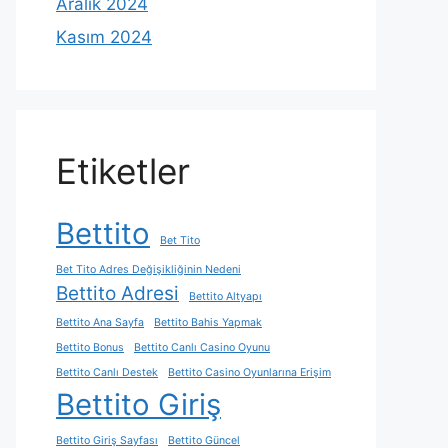
Aralık 2024
Kasım 2024
Etiketler
Bettito
Bet Tito
Bet Tito Adres Değişikliğinin Nedeni
Bettito Adresi
Bettito Altyapı
Bettito Ana Sayfa
Bettito Bahis Yapmak
Bettito Bonus
Bettito Canlı Casino Oyunu
Bettito Canlı Destek
Bettito Casino Oyunlarına Erişim
Bettito Giriş
Bettito Giriş Sayfası
Bettito Güncel