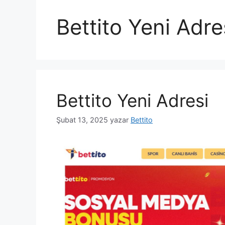
Bettito Yeni Adre
Bettito Yeni Adresi
Şubat 13, 2025
yazar
Bettito